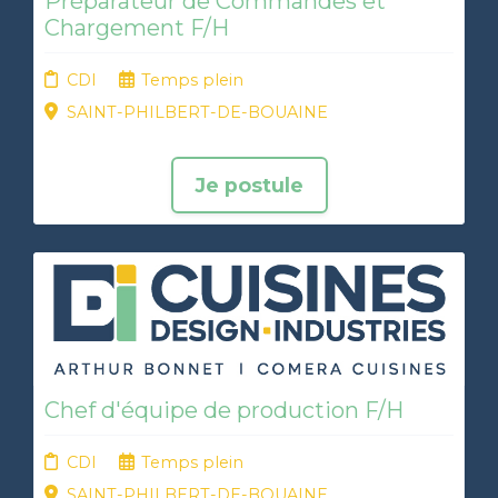
Préparateur de Commandes et
Chargement F/H
CDI
Temps plein
SAINT-PHILBERT-DE-BOUAINE
Je postule
Chef d'équipe de production F/H
CDI
Temps plein
SAINT-PHILBERT-DE-BOUAINE