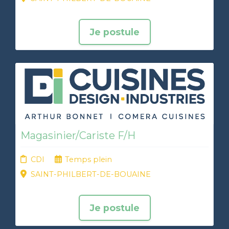
Je postule
Magasinier/Cariste F/H
CDI
Temps plein
SAINT-PHILBERT-DE-BOUAINE
Je postule