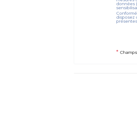
données (
sensibilis
Conformém
disposez d
présente
*
Champs 