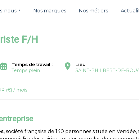
s-nous ?
Nos marques
Nos métiers
Actuali
riste F/H
Temps de travail :
Lieu
Temps plein
SAINT-PHILBERT-DE-BOU
R (€) / mois
'entreprise
es
, société française de 140 personnes située en Vendée, f
mmercialise des cuisines et des meubles de rangement