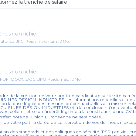
Choisir un fichier
utorisé: JPG. Poids maximum : 2 Mo.
Choisir un fichier
Format: .PDF, .DOCX, .DOC, .JPG. Poids max. : 2 Mo.
dre de la création de votre profil de candidature sur le site carrièr
UISINES DESIGN INDUSTRIES
, les informations recueillies ci-de
elon la base légale des mesures précontractuelles à la mise en rel
é
CUISINES DESIGN INDUSTRIES
et à la conclusion d’un éventuel
 avec celle-ci, et selon l’intérêt légitime à la constitution d’une CV
nsfert hors de l’Union Européenne ne sera opéré.
on de votre part, la durée de conservation de vos données n’exc
tion des standards et des politiques de sécurité (PSSI) en vigueur
echniques efficaces et optimales sont appliquées aux traitement