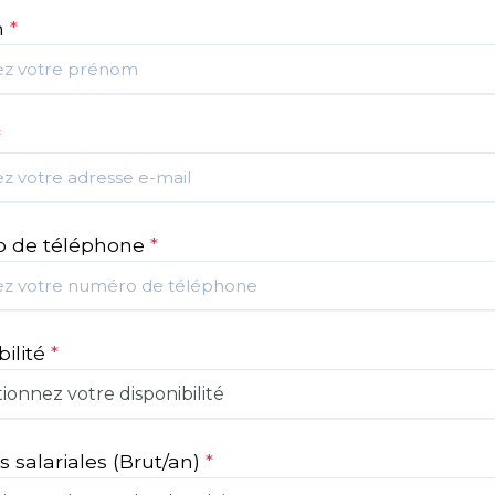
m
*
*
 de téléphone
*
bilité
*
s salariales
(Brut/an)
*