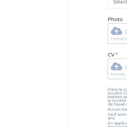
Photo
Format a
CV
*
Dans le ca
société
C
traitées s
la sociét
de travail
Aucun tra
Sauf acti
ans.
En applica
mesures t