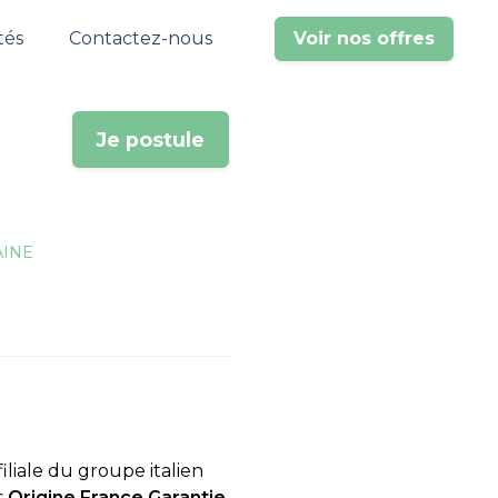
tés
Contactez-nous
Voir nos offres
Je postule
AINE
iliale du groupe italien
s
Origine France Garantie