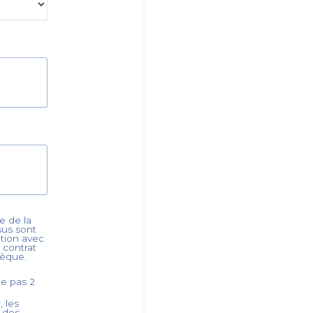
e de la
ssus sont
ation avec
 contrat
thèque.
ède pas
2
, les
s des